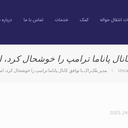
 انتقال حواله
کمک
خدمات
تماس با ما
درباره م
انال پاناما ترامپ را خوشحال کرد، 
Unca
مدیر بلک‌راک با توافق کانال پاناما ترامپ را خوشحال کرد، ام